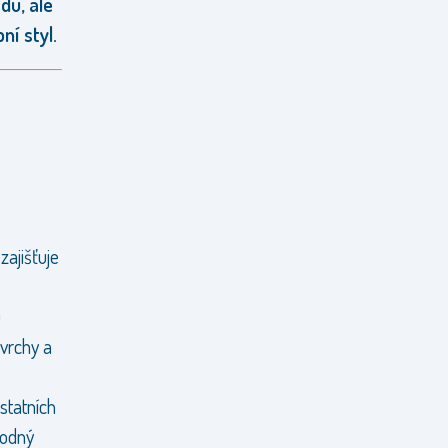
du, ale
í styl.
ajišťuje
u
ovrchy a
ostatních
hodný