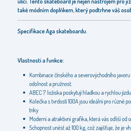
ulici. Tento skateboard je nejen nástrojem pro jíz
také módním doplňkem, který podtrhne váš osobn
Specifikace Aga skateboardu.
Vlastnosti a funkce:
Kombinace čínského a severovýchodního javoru z
odolnost a pružnost.
ABEC 7 ložiska poskytují hladkou a rychlou jízd
Kolečka s tvrdostí 100A jsou ideální pro různé p
triky
Moderní a atraktivní grafika, která vás odliší od 
Schopnost unést až 100 kg, což zajišťuje, že je v