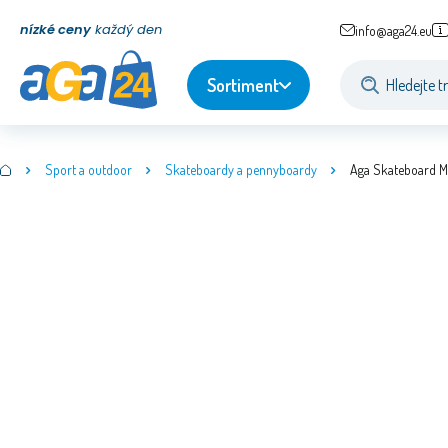
nízké ceny
každý den
info@aga24.eu
Sortiment
Sport a outdoor
Skateboardy a pennyboardy
Aga Skateboard 