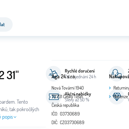
dat
 31"
Rychlé doručení
Aga 24 s.r.o.
Nakupová
Od objednání 24 h
Nová Tovární 1940
Returnin
Akční nabídky
73701 Český Těšín
Recenze
Slevy až 50 %
boardem. Tento
Česká republika
íků, tak pokročilých
IČO: 03730689
ý popis
DIČ: CZ03730689