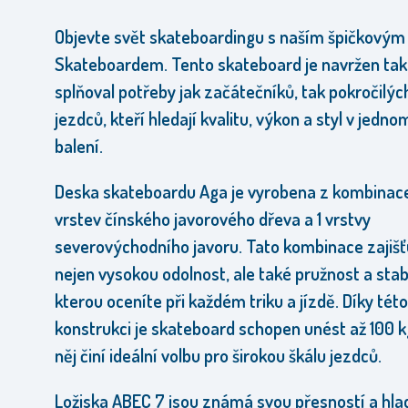
Objevte svět skateboardingu s naším špičkovým
Skateboardem. Tento skateboard je navržen tak
splňoval potřeby jak začátečníků, tak pokročilýc
jezdců, kteří hledají kvalitu, výkon a styl v jedno
balení.
Deska skateboardu Aga je vyrobena z kombinac
vrstev čínského javorového dřeva a 1 vrstvy
severovýchodního javoru. Tato kombinace zajišť
nejen vysokou odolnost, ale také pružnost a stabi
kterou oceníte při každém triku a jízdě. Díky této
konstrukci je skateboard schopen unést až 100 k
něj činí ideální volbu pro širokou škálu jezdců.
Ložiska ABEC 7 jsou známá svou přesností a hlad