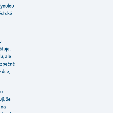
lynulou
ěstské
u
šťuje,
u, ale
ezpečné
ezdce,
u.
jí, že
 na