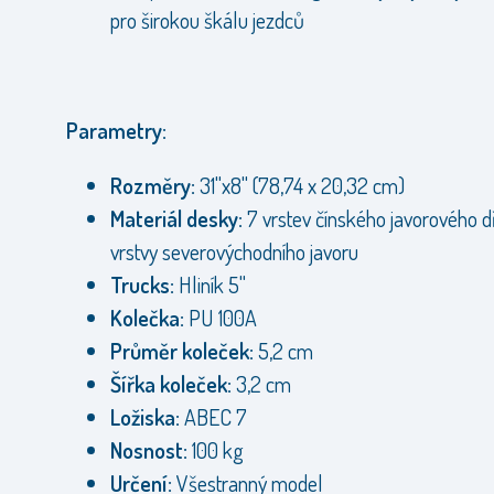
pro širokou škálu jezdců
Parametry:
Rozměry:
31"x8" (78,74 x 20,32 cm)
Materiál desky:
7 vrstev čínského javorového dř
vrstvy severovýchodního javoru
Trucks:
Hliník 5"
Kolečka:
PU 100A
Průměr koleček:
5,2 cm
Šířka koleček:
3,2 cm
Ložiska:
ABEC 7
Nosnost:
100 kg
Určení:
Všestranný model