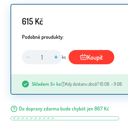
615
Kč
Podobné proudukty:
Koupit
ks
Skladem
5+
ks
Kdy dostanu zboží? 10.08. - 11.08.
Do dopravy zdarma bude chybět jen
867
Kč