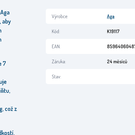
 Aga
Výrobce:
Aga
, aby
h
Kód:
K19117
m
EAN:
8596406048
Záruka:
24 měsíců
e 7
Stav:
uje
litu,
g, což z
kostí.