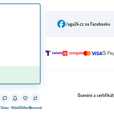
/aga24.cz
na Facebooku
Ocenění a certifikát
Dotaz
Hlídat
Oblíbený
Porovnat