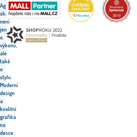
Aga
skateboard
není
jen
o
výkonu,
ale
také
o
stylu.
Moderní
design
a
kvalitní
grafika
na
desce