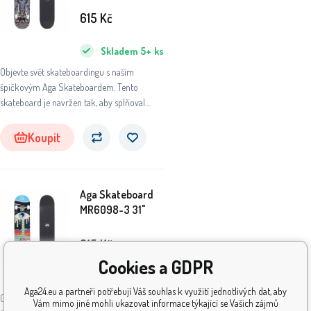
615
Kč
Skladem
5+
ks
Objevte svět skateboardingu s naším
špičkovým Aga Skateboardem. Tento
skateboard je navržen tak, aby splňoval
potřeby jak začátečníků, tak pokročilých
jezdců, kteří hledají kvalitu, výkon a styl v
Koupit
jednom balení.
Aga Skateboard
MR6098-3 31"
615
Kč
Cookies a GDPR
Skladem
5+
ks
Aga24.eu a partneři potřebují Váš souhlas k využití jednotlivých dat, aby
Objevte svět skateboardingu s naším
Vám mimo jiné mohli ukazovat informace týkající se Vašich zájmů