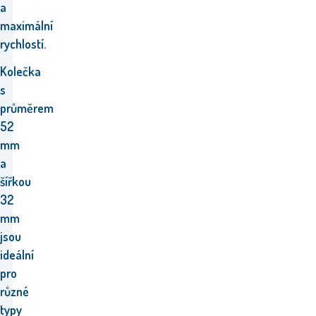
a
maximální
rychlostí.
Kolečka
s
průměrem
52
mm
a
šířkou
32
mm
jsou
ideální
pro
různé
typy