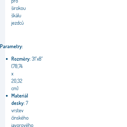
pro
širokou
škálu
jezdců
Parametry:
Rozměry:
31"x8"
(78,74
x
20,32
cm)
Materiál
desky:
7
vrstev
čínského
javorového