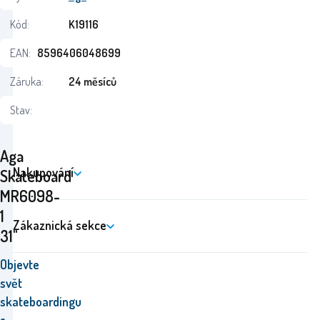
Kód:
K19116
EAN:
8596406048699
Záruka:
24 měsíců
Stav:
Aga
Nakupování
Skateboard
MR6098-
1
Zákaznická sekce
31"
Objevte
svět
skateboardingu