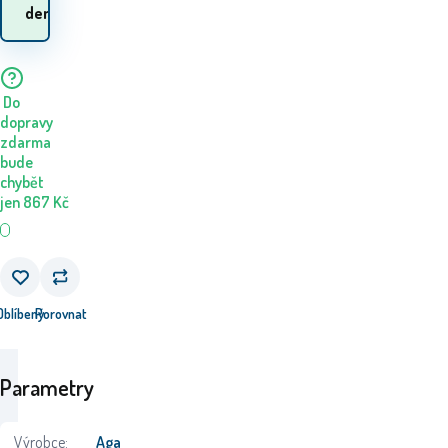
zboží? 12.08. - 13.08.
den
Do
dopravy
zdarma
bude
chybět
jen
867
Kč
Oblíbený
Porovnat
Parametry
Výrobce:
Aga