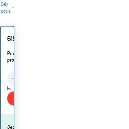
Celý
popis
615
Kč
Podobné
proudukty:
ks
Koupit
Kdy dostanu
Jeden