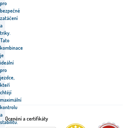
pro
bezpečné
zatáčení
a
triky.
Tato
kombinace
je
ideální
pro
jezdce,
kteří
chtějí
maximální
kontrolu
a
Ocenění a certifikáty
stabilitu.