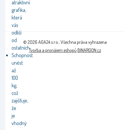
atraktivní
grafika,
která
vás
odliší
od
© 2026 AGA24 s.r.o., Všechna práva vyhrazena
ostatních
Tvorba a pronájem eshopů
BINARGON.cz
Schopnost
unést
až
100
kg,
což
zajišťuje,
že
je
vhodný