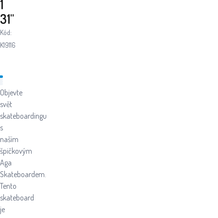
1
31"
Kód:
K19116
Objevte
svět
skateboardingu
s
naším
špičkovým
Aga
Skateboardem.
Tento
skateboard
je