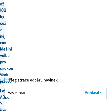
až
100
kg,
což
z
něj
činí
ideální
volbu
pro
širokou
škálu
Registrace odběru novinek
jezdců.
Ložiska
Přihlásit
ABEC
7
jsou