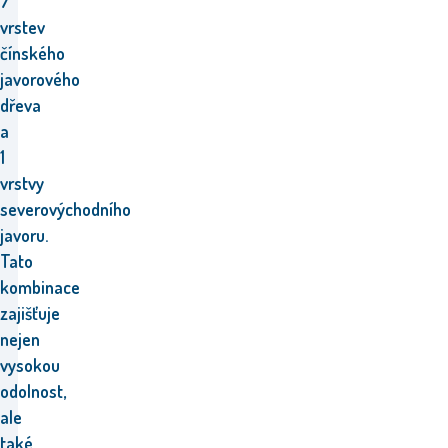
7
vrstev
čínského
javorového
dřeva
a
1
vrstvy
severovýchodního
javoru.
Tato
kombinace
zajišťuje
nejen
vysokou
odolnost,
ale
také