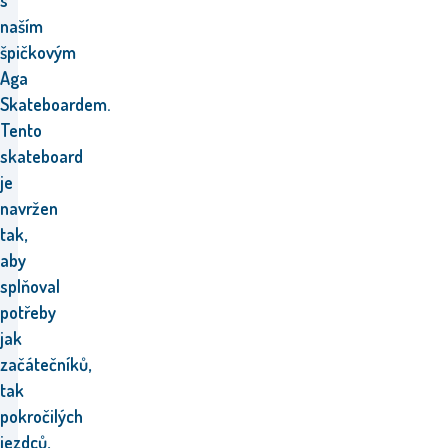
s
naším
špičkovým
Aga
Skateboardem.
Tento
skateboard
je
navržen
tak,
aby
splňoval
potřeby
jak
začátečníků,
tak
pokročilých
jezdců,