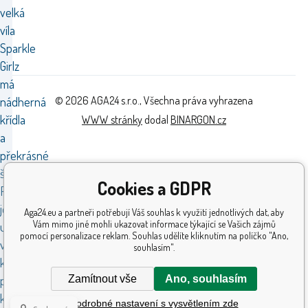
velká
víla
Sparkle
Girlz
má
© 2026 AGA24 s.r.o., Všechna práva vyhrazena
nádherná
křídla
WWW stránky
dodal
BINARGON.cz
a
překrásné
šatičky.
Cookies a GDPR
Panenka
je
Aga24.eu a partneři potřebují Váš souhlas k využití jednotlivých dat, aby
Vám mimo jiné mohli ukazovat informace týkající se Vašich zájmů
uložená
pomocí personalizace reklam. Souhlas udělíte kliknutím na políčko "Ano,
v obalu,
souhlasím".
který
Zamítnout vše
Ano, souhlasím
připomíná
kornoutek.
Podrobné nastavení s vysvětlením zde