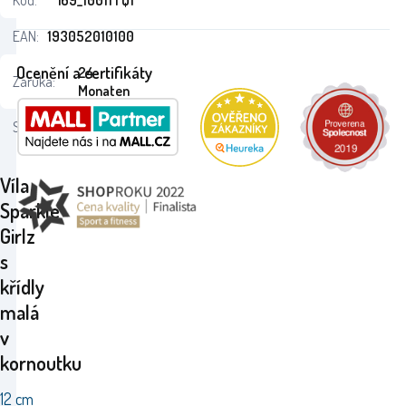
Kód:
i69_10011TQ1
EAN:
193052010100
Ocenění a certifikáty
24
Záruka:
Monaten
Stav:
Víla
Sparkle
Girlz
s
křídly
malá
v
kornoutku
12 cm