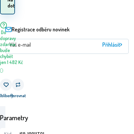
zboží? 11.08. - 12.08.
dotaz
Registrace odběru novinek
Do
dopravy
Přihlásit
zdarma
bude
chybět
jen
1 482
Kč
Oblíbený
Porovnat
Parametry