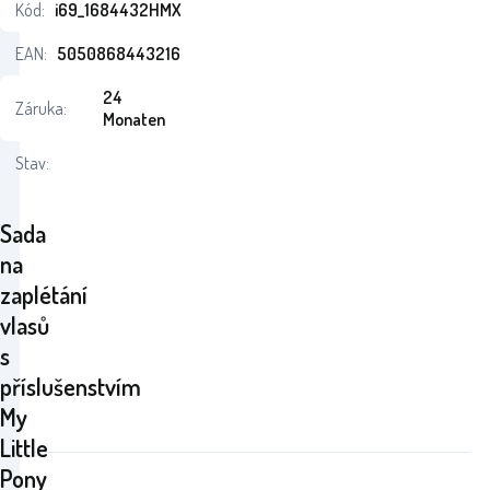
Kód:
i69_1684432HMX
EAN:
5050868443216
24
Záruka:
Monaten
Stav:
Sada
na
zaplétání
vlasů
s
příslušenstvím
My
Little
Pony