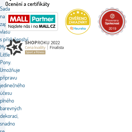
Ocenění a certifikáty
Sada
na
zaplétání
vlasů
s příslušenství
My
Little
Pony.
Umožňuje
přípravu
jedinečného
účesu
plného
barevných
dekorací,
snadno
se