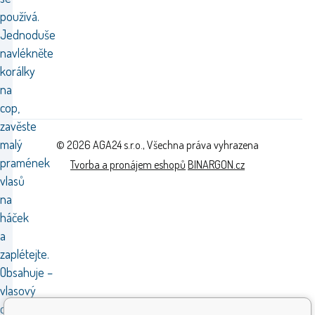
používá.
Jednoduše
navlékněte
korálky
na
cop,
zavěste
malý
© 2026 AGA24 s.r.o., Všechna práva vyhrazena
pramének
Tvorba a pronájem eshopů
BINARGON.cz
vlasů
na
háček
a
zaplétejte.
Obsahuje –
vlasový
cop,