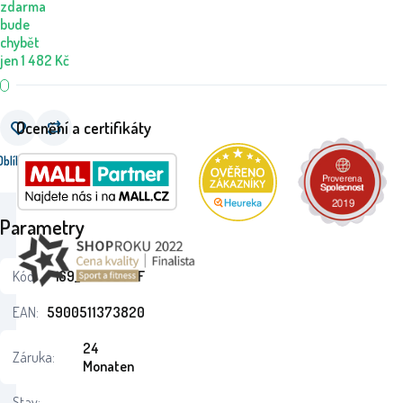
zdarma
bude
chybět
jen
1 482
Kč
Ocenění a certifikáty
Oblíbený
Porovnat
Parametry
Kód:
i69_37382TRF
EAN:
5900511373820
24
Záruka:
Monaten
Stav: