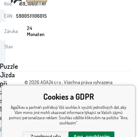
Kód:
i69_10601TRF
EAN:
5900511106015
24
Záruka:
Monaten
Stav:
Puzzle
Jízda
při
© 2026 AGA24 s.r.o., Všechna práva vyhrazena
západu
Tvorba a pronájem eshopů
BINARGON.cz
Cookies a GDPR
slunce
Aga24.eu a partneři potřebují Váš souhlas k využití jednotlivých dat, aby
1000
Vám mimo jiné mohli ukazovat informace týkající se Vašich zájmů
dílků
pomocí personalizace reklam. Souhlas udělíte kliknutím na políčko "Ano,
souhlasím".
Puzzle
Zamítnout vše
Ano, souhlasím