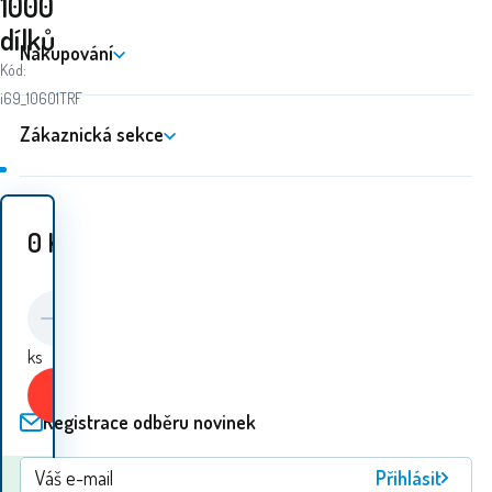
1000
dílků
Nakupování
Kód:
i69_10601TRF
Zákaznická sekce
0
Kč
ks
Koupit
Registrace odběru novinek
Přihlásit