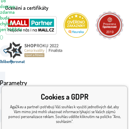
Do
dopravy
Ocenění a certifikáty
zdarma
bude
chybět
jen
1 482
Kč
Oblíbený
Porovnat
Parametry
Cookies a GDPR
i69_46PR-
Kód:
10690HMS
Aga24.eu a partneři potřebují Váš souhlas k využití jednotlivých dat, aby
© 2026 AGA24 s.r.o., Všechna práva vyhrazena
Vám mimo jiné mohli ukazovat informace týkající se Vašich zájmů
EAN:
0670889106904
Tvorba a pronájem eshopů
BINARGON.cz
pomocí personalizace reklam. Souhlas udělíte kliknutím na políčko "Ano,
souhlasím".
24