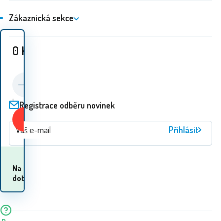
Zákaznická sekce
0
Kč
ks
Registrace odběru novinek
Koupit
Přihlásit
Kdy dostanu
Na
zboží? 11.08. - 12.08.
dotaz