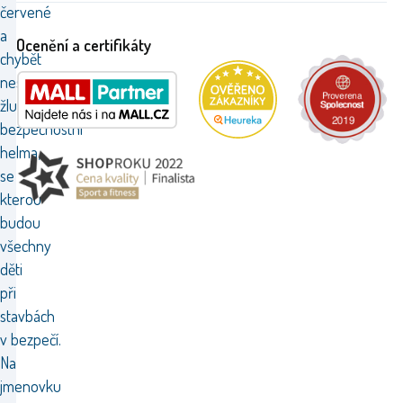
červené
a
Ocenění a certifikáty
chybět
nesmí
žlutá
bezpečnostní
helma,
se
kterou
budou
všechny
děti
při
stavbách
v bezpečí.
Na
jmenovku