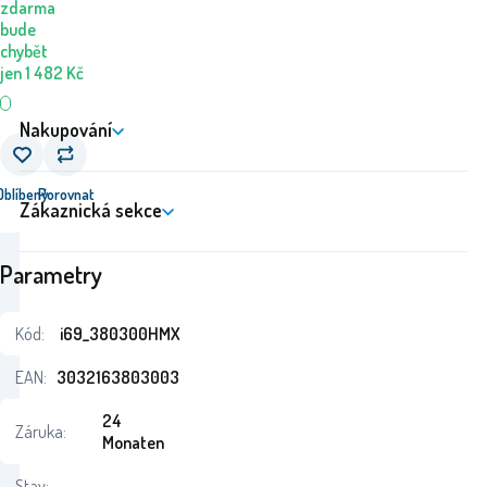
zdarma
bude
chybět
jen
1 482
Kč
Nakupování
Oblíbený
Porovnat
Zákaznická sekce
Parametry
Kód:
i69_380300HMX
EAN:
3032163803003
24
Záruka:
Monaten
Stav: