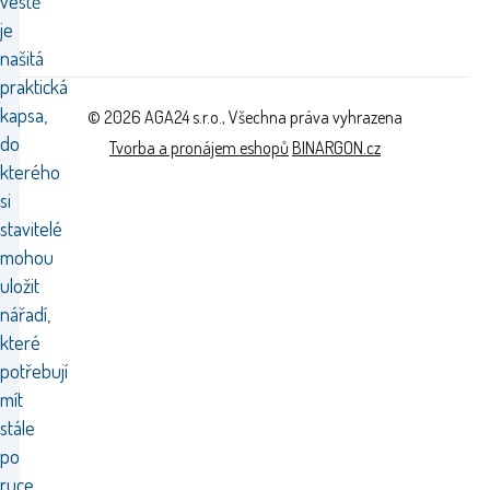
vestě
je
našitá
praktická
kapsa,
© 2026 AGA24 s.r.o., Všechna práva vyhrazena
do
Tvorba a pronájem eshopů
BINARGON.cz
kterého
si
stavitelé
mohou
uložit
nářadí,
které
potřebují
mít
stále
po
ruce.