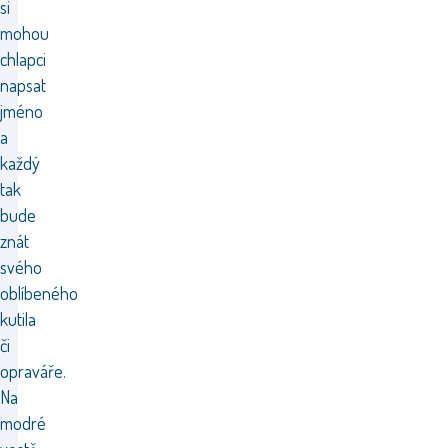
si
mohou
chlapci
napsat
jméno
a
každý
tak
bude
znát
svého
oblíbeného
kutila
či
opraváře.
Na
modré