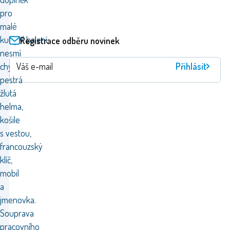
pro
malé
kutily.V balení
Registrace odběru novinek
nesmí
chybět
Přihlásit
pestrá
žlutá
helma,
košile
s vestou,
francouzský
klíč,
mobil
a
jmenovka.
Souprava
pracovního