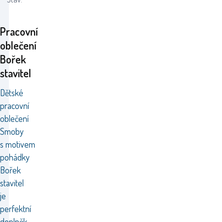
Pracovní
oblečení
Bořek
stavitel
Dětské
pracovní
oblečení
Smoby
s motivem
pohádky
Bořek
stavitel
je
perfektní
doplněk