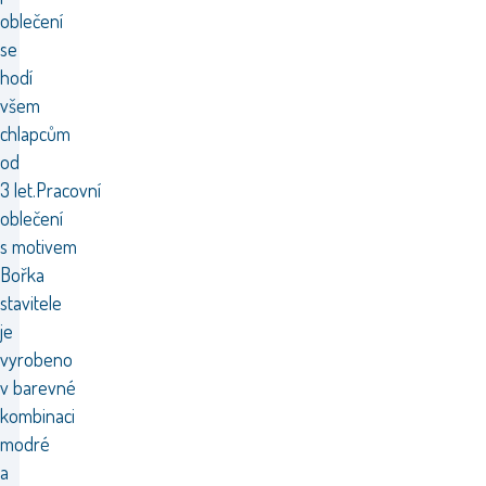
oblečení
se
hodí
všem
chlapcům
od
3 let.Pracovní
oblečení
s motivem
Bořka
stavitele
je
vyrobeno
v barevné
kombinaci
modré
a