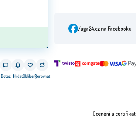
/aga24.cz
na Facebooku
Dotaz
Hlídat
Oblíbený
Porovnat
Ocenění a certifikát