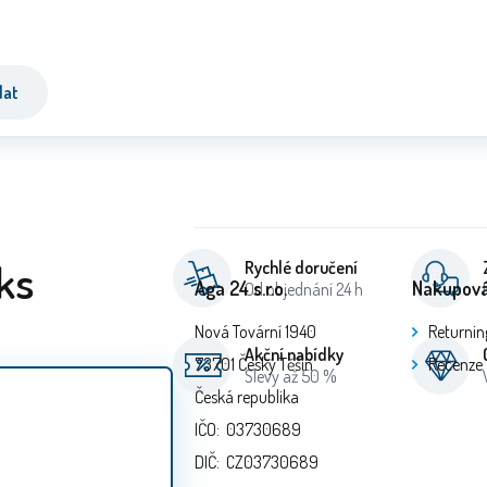
dat
ks
Rychlé doručení
Aga 24 s.r.o.
Nakupová
Od objednání 24 h
Nová Tovární 1940
Returnin
Akční nabídky
73701 Český Těšín
Recenze
Slevy až 50 %
Česká republika
IČO: 03730689
DIČ: CZ03730689