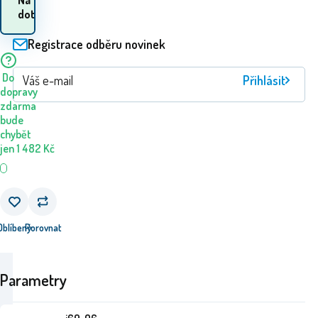
zboží? 10.08. - 11.08.
dotaz
Registrace odběru novinek
Do
Přihlásit
dopravy
zdarma
bude
chybět
jen
1 482
Kč
Oblíbený
Porovnat
Parametry