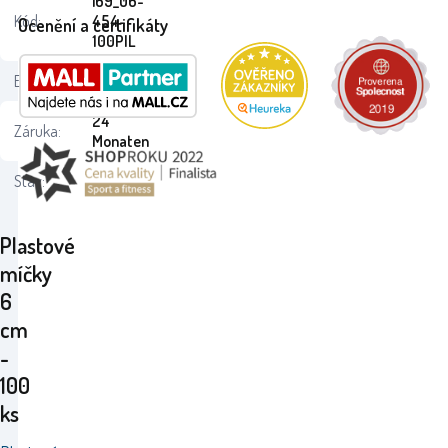
i69_06-
Kód:
454-
Ocenění a certifikáty
100PIL
EAN:
8693461164545
24
Záruka:
Monaten
Stav:
Plastové
míčky
6
cm
-
100
ks