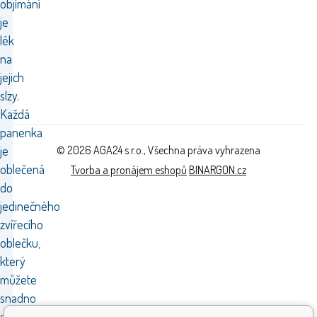
objímání
je
lék
na
jejich
slzy.
Každá
panenka
je
© 2026 AGA24 s.r.o., Všechna práva vyhrazena
oblečená
Tvorba a pronájem eshopů
BINARGON.cz
do
jedinečného
zvířecího
oblečku,
který
můžete
snadno
sundat.