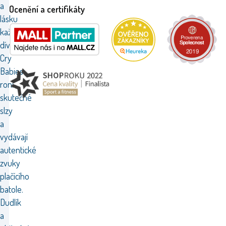
a
Ocenění a certifikáty
lásku
každé
dívky!
Cry
Babies
roní
skutečné
slzy
a
vydávají
autentické
zvuky
plačícího
batole.
Dudlík
a