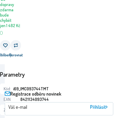
dopravy
zdarma
bude
chybět
jen
1 482
Kč
Oblíbený
Porovnat
Parametry
Kód:
i69_IMC093744TMT
Registrace odběru novinek
EAN:
8421134093744
Přihlásit
Záruka:
24 Monaten