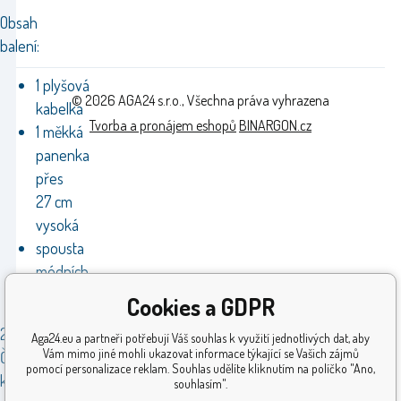
Obsah
balení:
1 plyšová
© 2026 AGA24 s.r.o., Všechna práva vyhrazena
kabelka
Tvorba a pronájem eshopů
BINARGON.cz
1 měkká
panenka
přes
27 cm
vysoká
spousta
módních
doplňků
Cookies a GDPR
2 druhy:
Aga24.eu a partneři potřebují Váš souhlas k využití jednotlivých dat, aby
Vám mimo jiné mohli ukazovat informace týkající se Vašich zájmů
Černý
pomocí personalizace reklam. Souhlas udělíte kliknutím na políčko "Ano,
králíček
souhlasím".