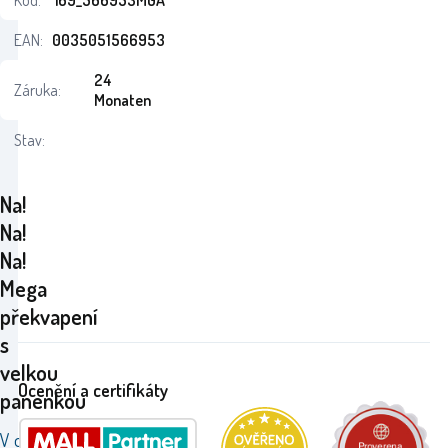
Kód:
i69_566953MGA
EAN:
0035051566953
24
Záruka:
Monaten
Stav:
Na!
Na!
Na!
Mega
překvapení
s
velkou
Ocenění a certifikáty
panenkou
V obrovské