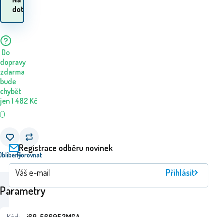
zboží? 10.08. - 11.08.
dotaz
Do
dopravy
zdarma
bude
chybět
jen
1 482
Kč
Registrace odběru novinek
Oblíbený
Porovnat
Přihlásit
Parametry