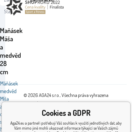
Stav:
Maňásek
Máša
a
medvěd
28
cm
Máňásek
medvěd
© 2026 AGA24 s.r.o., Všechna práva vyhrazena
Míša
Tvorba a pronájem eshopů
BINARGON.cz
z oblíbeného
Cookies a GDPR
dětského
seriálu
Aga24.eu a partneři potřebují Váš souhlas k využití jednotlivých dat, aby
Vám mimo jiné mohli ukazovat informace týkající se Vašich zájmů
Máša