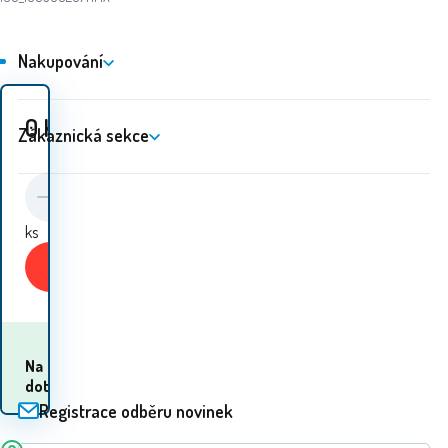
Nakupování
0
Kč
Zákaznická sekce
ks
Koupit
Kdy dostanu
Na
zboží? 10.08. - 11.08.
dotaz
Registrace odběru novinek