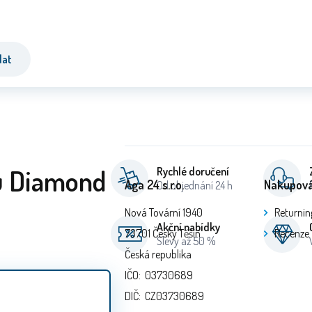
dat
ů Diamond
Rychlé doručení
Aga 24 s.r.o.
Nakupová
Od objednání 24 h
Nová Tovární 1940
Returnin
Akční nabídky
73701 Český Těšín
Recenze
Slevy až 50 %
Česká republika
IČO: 03730689
DIČ: CZ03730689