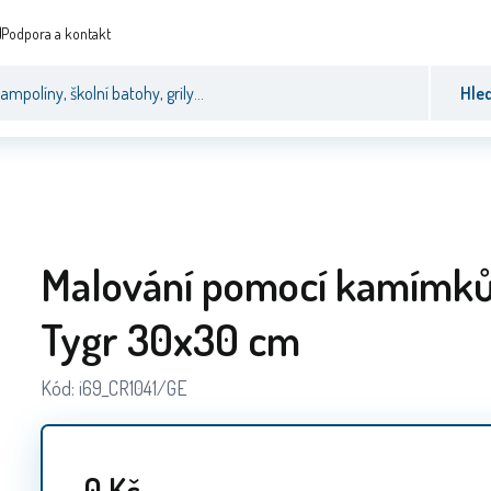
Podpora a kontakt
Hle
Malování pomocí kamímk
Tygr 30x30 cm
Kód:
i69_CR1041/GE
0
Kč