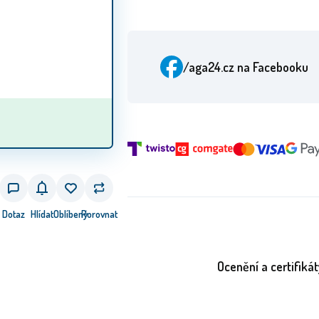
/aga24.cz
na Facebooku
Dotaz
Hlídat
Oblíbený
Porovnat
Ocenění a certifikát