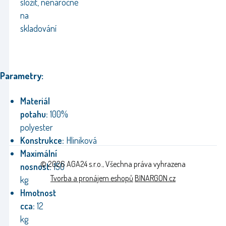
složit, nenáročné
na
skladování
Parametry:
Materiál
potahu:
100%
polyester
Konstrukce:
Hliniková
Maximální
© 2026 AGA24 s.r.o., Všechna práva vyhrazena
nosnost:
150
Tvorba a pronájem eshopů
BINARGON.cz
kg
Hmotnost
cca:
12
kg