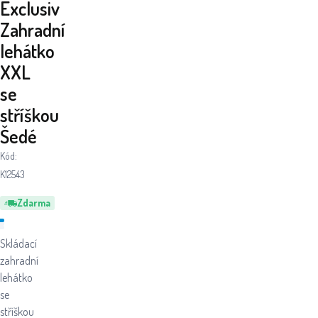
Exclusiv
Zahradní
lehátko
XXL
se
stříškou
Šedé
Kód:
K12543
Zdarma
Skládací
zahradní
lehátko
se
stříškou