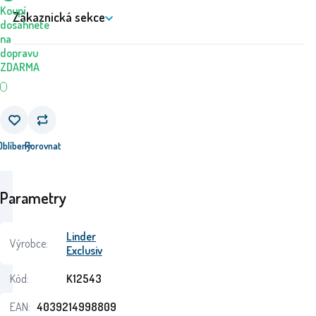
Koupí
Zákaznická sekce
dosáhnete
na
dopravu
ZDARMA
Oblíbený
Porovnat
Parametry
Linder
Výrobce:
Exclusiv
Kód:
K12543
EAN:
4039214998809