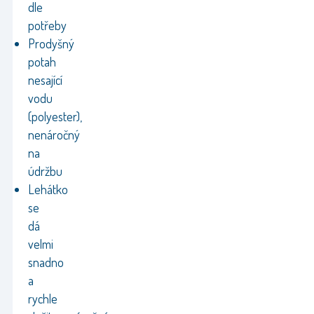
dle
potřeby
Prodyšný
potah
nesající
vodu
(polyester),
nenáročný
na
údržbu
Lehátko
se
dá
velmi
snadno
a
rychle