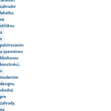
zahradní
lehátko
se
stříškou
a
s
polstrováním
a zpevněnou
hliníkovou
konstrukcí,
v
moderním
designu,
vhodné
pro
zahrady,
na