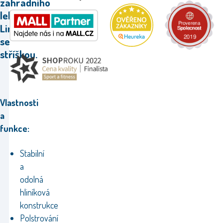
zahradního
lehátka
Linder XXL
se
stříškou.
Vlastnosti
a
funkce:
Stabilní
a
odolná
hliníková
konstrukce
Polstrování