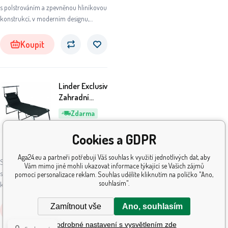
s polstrováním a zpevněnou hliníkovou
konstrukcí, v moderním designu,
vhodné pro zahrady, na kempování či
pláže.
Koupit
Linder Exclusiv
Zahradní
lehátko XXL se
Zdarma
stříškou Černé
2 606
Kč
Cookies a GDPR
Jeden den
Aga24.eu a partneři potřebují Váš souhlas k využití jednotlivých dat, aby
Skládací zahradní lehátko se stříškou a
Vám mimo jiné mohli ukazovat informace týkající se Vašich zájmů
s polstrováním a zpevněnou hliníkovou
pomocí personalizace reklam. Souhlas udělíte kliknutím na políčko "Ano,
souhlasím".
konstrukcí, v moderním designu,
vhodné pro zahrady, na kempování či
Zamítnout vše
Ano, souhlasím
pláže.
Koupit
Podrobné nastavení s vysvětlením zde