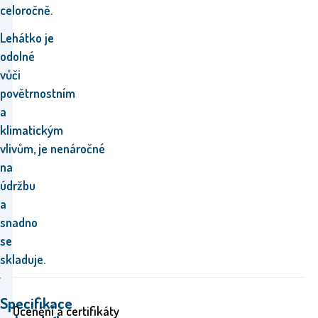
celoročně
.
Lehátko
je
odolné
vůči
povětrnostním
a
klimatickým
vlivům, je
nenáročné
na
údržbu
a
snadno
se
skladuje.
Specifikace
Ocenění a certifikáty