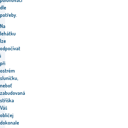
polohovací
dle
potřeby.
Na
lehátku
lze
odpočívat
i
při
ostrém
sluníčku,
neboť
zabudovaná
stříška
Váš
obličej
dokonale