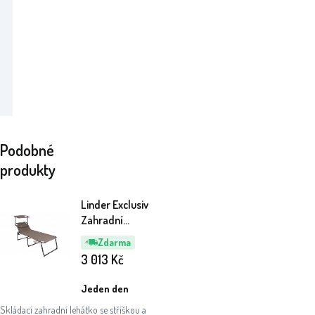
Podobné
produkty
Linder Exclusiv
Zahradní
lehátko XXL se
Zdarma
stříškou
3 013
Kč
Taupe
Jeden den
Skládací zahradní lehátko se stříškou a