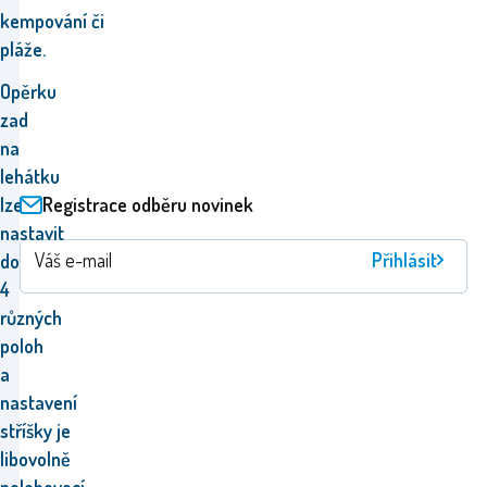
kempování
či
pláže.
Opěrku
zad
na
lehátku
Registrace odběru novinek
lze
nastavit
Přihlásit
do
4
různých
poloh
a
nastavení
stříšky je
libovolně