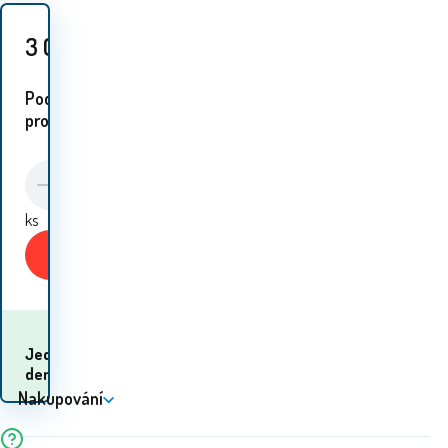
3 013
Kč
Podobné
proudukty:
ks
Koupit
Kdy dostanu
Jeden
zboží? 11.08. - 12.08.
den
Nakupování