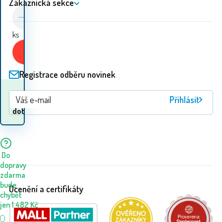
Zákaznická sekce
ks
Koupit
Registrace odběru novinek
Kdy dostanu
Přihlásit
Na
zboží? 11.08. - 12.08.
dotaz
Do
dopravy
zdarma
bude
Ocenění a certifikáty
chybět
jen
1 482
Kč