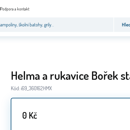
Podpora a kontakt
Hle
Helma a rukavice Bořek st
Kód:
i69_360162HMX
0
Kč