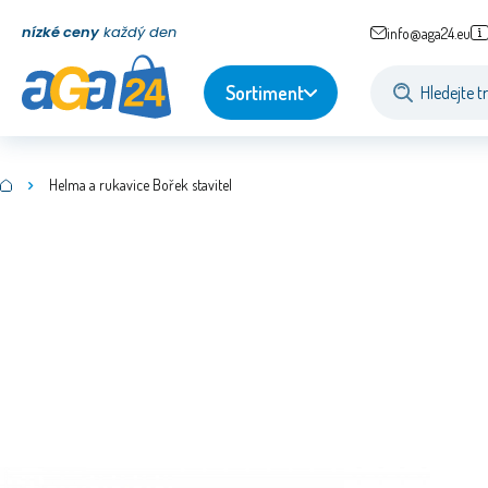
nízké ceny
každý den
info@aga24.eu
Sortiment
Helma a rukavice Bořek stavitel