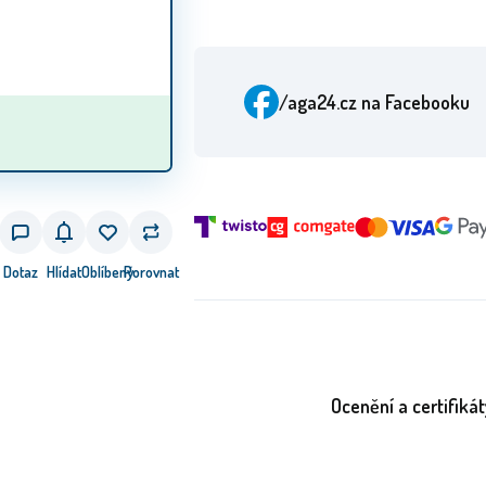
/aga24.cz
na Facebooku
Dotaz
Hlídat
Oblíbený
Porovnat
Ocenění a certifikát