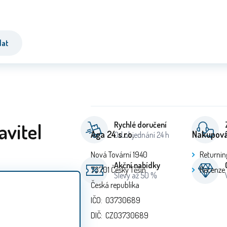
dat
avitel
Rychlé doručení
Aga 24 s.r.o.
Nakupová
Od objednání 24 h
Nová Tovární 1940
Returnin
Akční nabídky
73701 Český Těšín
Recenze
Slevy až 50 %
Česká republika
IČO: 03730689
DIČ: CZ03730689