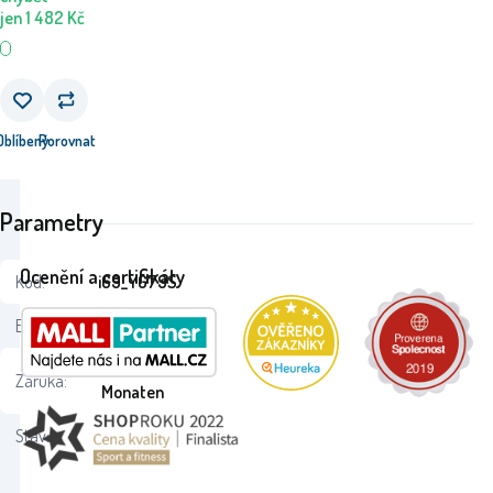
jen
1 482
Kč
Oblíbený
Porovnat
Parametry
Ocenění a certifikáty
Kód:
i69_YG79S
EAN:
8591945088991
24
Záruka:
Monaten
Stav: