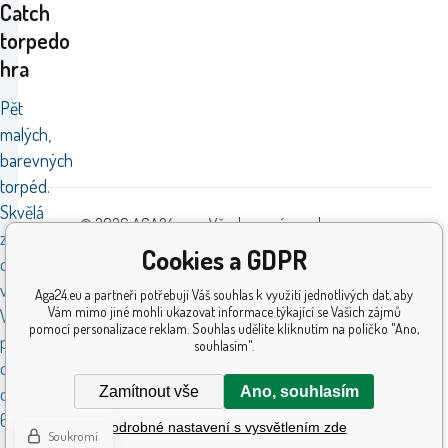
Catch
torpedo
hra
Pět
malých,
barevných
torpéd.
Skvělá
© 2026 AGA24 s.r.o., Všechna práva vyhrazena
zábava
Tvorba a pronájem eshopů
BINARGON.cz
Cookies a GDPR
do
vody.
Aga24.eu a partneři potřebují Váš souhlas k využití jednotlivých dat, aby
Vám mimo jiné mohli ukazovat informace týkající se Vašich zájmů
Vhodné
pomocí personalizace reklam. Souhlas udělíte kliknutím na políčko "Ano,
pro
souhlasím".
děti
Zamítnout vše
Ano, souhlasím
od
6 let.
Podrobné nastavení s vysvětlením zde
Soukromí