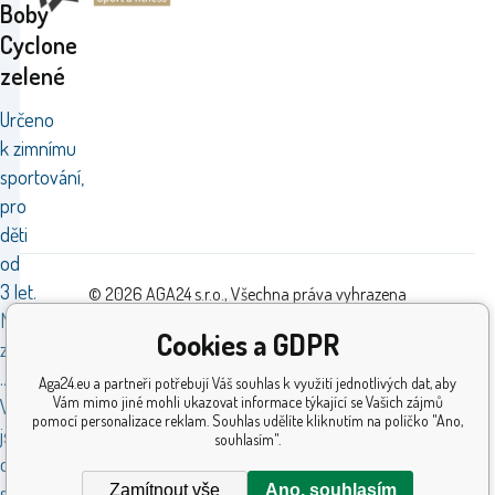
Boby
Cyclone
zelené
Určeno
k zimnímu
sportování,
pro
děti
od
3 let.
© 2026 AGA24 s.r.o., Všechna práva vyhrazena
Maximální
Tvorbu webové stránky
zajistil
BINARGON.cz
Cookies a GDPR
zatížení
..50 kg.
Aga24.eu a partneři potřebují Váš souhlas k využití jednotlivých dat, aby
Vám mimo jiné mohli ukazovat informace týkající se Vašich zájmů
Výrobky
pomocí personalizace reklam. Souhlas udělíte kliknutím na políčko "Ano,
jsou
souhlasím".
certifikovány
Zamítnout vše
Ano, souhlasím
státní