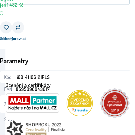
jen
1 482
Kč
Oblíbený
Porovnat
Parametry
Kód:
i69_41106121PLS
Ocenění a certifikáty
EAN:
8595096943017
24
Záruka:
Monaten
Stav: