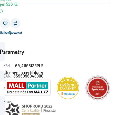
jen
526
Kč
Oblíbený
Porovnat
Parametry
Kód:
i69_41106123PLS
Ocenění a certifikáty
EAN:
8595096943000
24
Záruka:
Monaten
Stav: