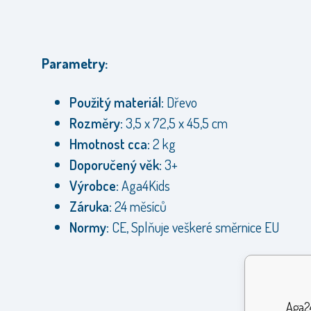
Parametry:
Použitý materiál:
Dřevo
Rozměry:
3,5 x 72,5 x 45,5 cm
Hmotnost cca:
2 kg
Doporučený věk:
3+
Výrobce:
Aga4Kids
Záruka:
24 měsíců
Normy:
CE, Splňuje veškeré směrnice EU
Aga24