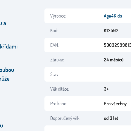
Výrobce:
Aga4Kids
u a
Kód:
K17507
EAN:
5903299981
 křídami
Záruka:
24 měsíců
 houbou
Stav:
může
Věk dítěte:
3+
Pro koho:
Pro všechny
Doporučený věk:
od 3 let
ou