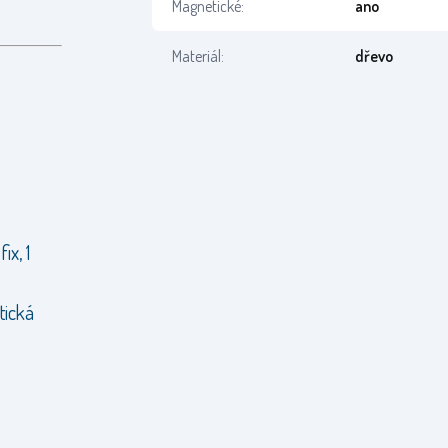
Magnetické:
ano
Materiál:
dřevo
ix, 1
tická