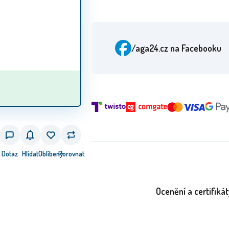
/aga24.cz
na Facebooku
Dotaz
Hlídat
Oblíbený
Porovnat
Ocenění a certifikát