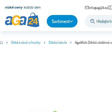
nízké ceny
každý den
info@aga24.eu
Sortiment
Dětské zboží a hračky
Dětské tabule
Aga4Kids Dětská nástěnná 