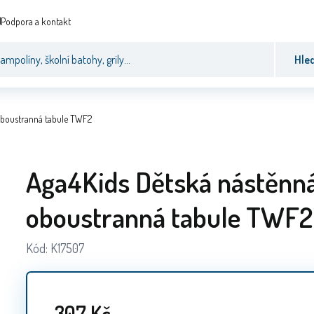
Podpora a kontakt
Hle
oboustranná tabule TWF2
Aga4Kids Dětská nástěnn
oboustranná tabule TWF2
Kód:
K17507
307
Kč