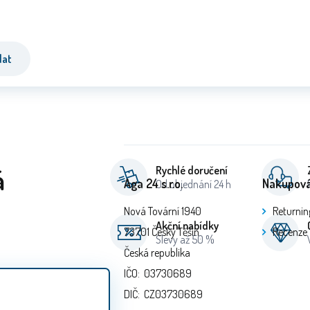
dat
á
Rychlé doručení
Aga 24 s.r.o.
Nakupová
Od objednání 24 h
Nová Tovární 1940
Returnin
Akční nabídky
73701 Český Těšín
Recenze
Slevy až 50 %
Česká republika
IČO: 03730689
DIČ: CZ03730689