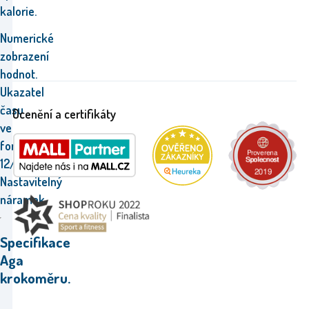
kalorie.
Numerické
zobrazení
hodnot.
Ukazatel
času
Ocenění a certifikáty
ve
formátu
12/24.
Nastavitelný
náramek.
Specifikace
Aga
krokoměru.