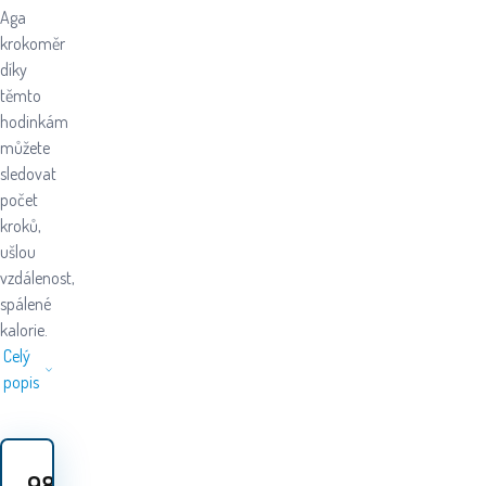
Aga
krokoměr
díky
těmto
hodinkám
můžete
sledovat
počet
kroků,
ušlou
vzdálenost,
spálené
kalorie.
Celý
popis
98
Kč