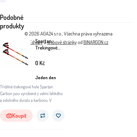
Podobné
produkty
© 2026 AGA24 s.r.o., Všechna práva vyhrazena
Spartan
Eshopy
a
webové stránky
od
BINARGON.cz
Trekingové
hole CARBON
20007
0
Kč
Jeden den
Třídílné trekingové hole Spartan
Carbon jsou vyrobené z velmi lehkého
a odolného duralu a karbonu. V
Koupit