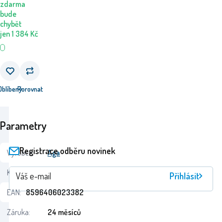
zdarma
bude
chybět
jen
1 384
Kč
Oblíbený
Porovnat
Parametry
Registrace odběru novinek
Výrobce:
Aga
Kód:
K13153
Přihlásit
EAN:
8596406023382
Záruka:
24 měsíců