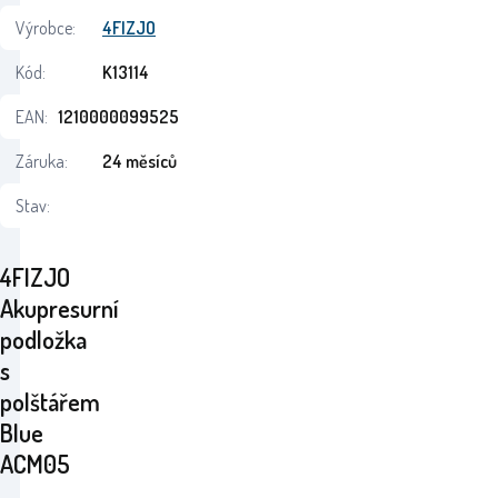
Výrobce:
4FIZJO
Kód:
K13114
EAN:
1210000099525
Záruka:
24 měsíců
Stav:
4FIZJO
Akupresurní
podložka
s
polštářem
Blue
ACM05