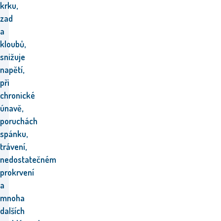
krku,
zad
a
kloubů,
snižuje
napětí,
při
chronické
únavě,
poruchách
spánku,
trávení,
nedostatečném
prokrvení
a
mnoha
dalších