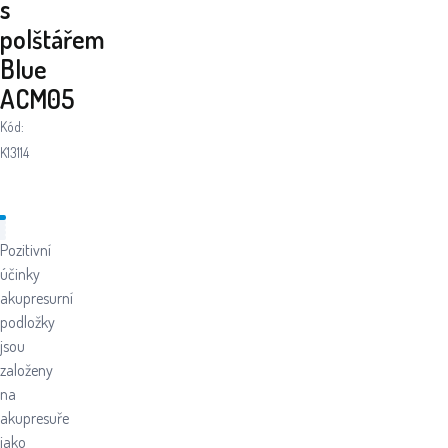
s
polštářem
Blue
ACM05
Kód:
K13114
Pozitivní
účinky
akupresurní
podložky
jsou
založeny
na
akupresuře
jako