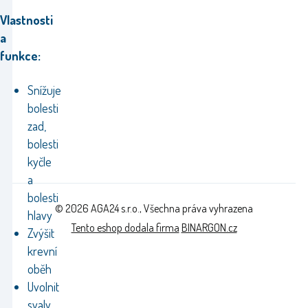
Vlastnosti
a
funkce:
Snížuje
bolesti
zad,
bolesti
kyčle
a
bolesti
© 2026 AGA24 s.r.o., Všechna práva vyhrazena
hlavy
Tento eshop dodala firma
BINARGON.cz
Zvýšit
krevní
oběh
Uvolnit
svaly