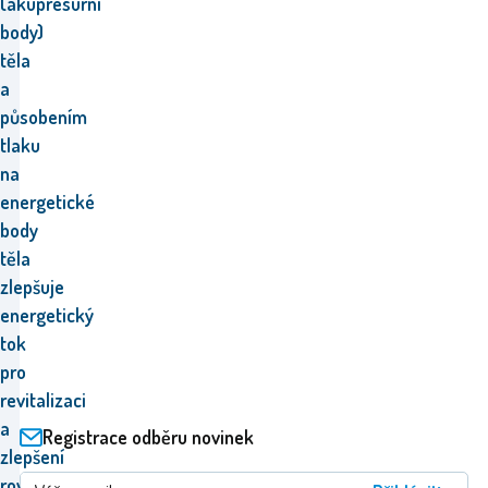
(akupresurní
body)
těla
a
působením
tlaku
na
energetické
body
těla
zlepšuje
energetický
tok
pro
revitalizaci
a
Registrace odběru novinek
zlepšení
rovnováhy.