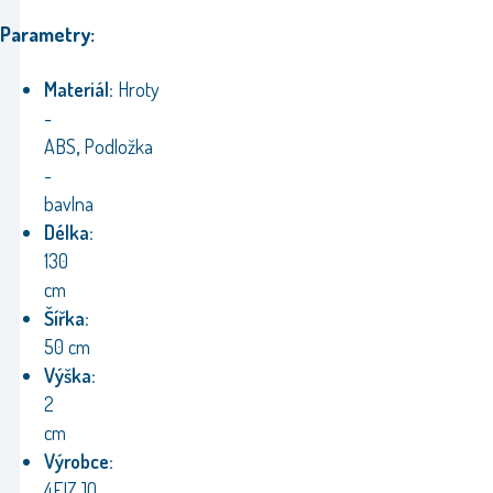
Parametry:
Materiál:
Hroty
-
ABS
,
Podložka
-
bavlna
Délka:
130
cm
Šířka:
50 cm
Výška:
2
cm
Výrobce:
4FIZJO