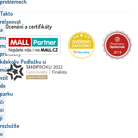
problémech.
Takto
relaxovat
Ocenění a certifikáty
a
meditovat
můžete
prakticky
kdekoliv. Podložku si
můžete
vzít
do
parku
či
si
jí
rozložíte
u