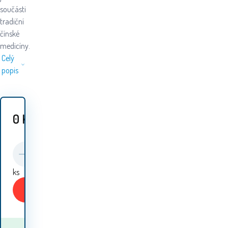
součásti
tradiční
čínské
medicíny.
Celý
popis
0
Kč
ks
Koupit