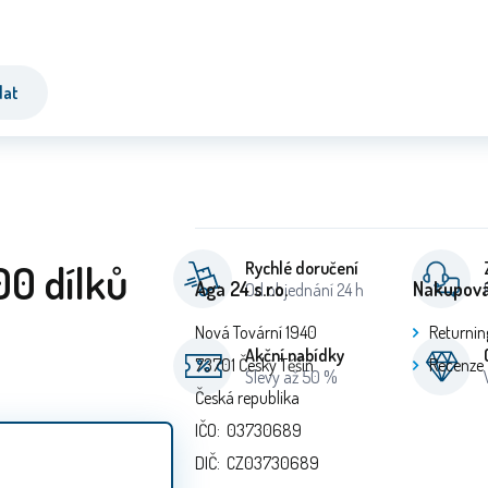
dat
00 dílků
Rychlé doručení
Aga 24 s.r.o.
Nakupová
Od objednání 24 h
Nová Tovární 1940
Returnin
Akční nabídky
73701 Český Těšín
Recenze
Slevy až 50 %
Česká republika
IČO: 03730689
DIČ: CZ03730689