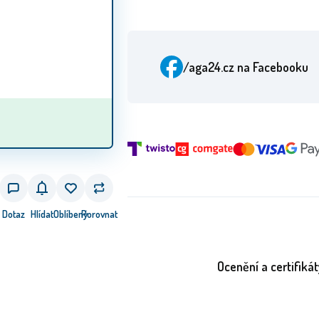
/aga24.cz
na Facebooku
Dotaz
Hlídat
Oblíbený
Porovnat
Ocenění a certifikát