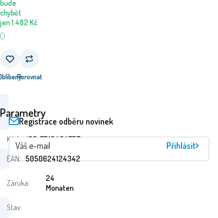
bude
chybět
jen
1 482
Kč
Oblíbený
Porovnat
Parametry
Registrace odběru novinek
Kód:
i69_EP12434EPE
Přihlásit
EAN:
5050624124342
24
Záruka:
Monaten
Stav: