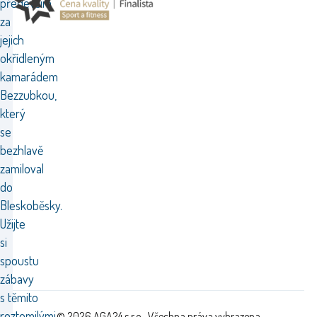
především
za
jejich
okřídleným
kamarádem
Bezzubkou,
který
se
bezhlavě
zamiloval
do
Bleskoběsky.
Užijte
si
spoustu
zábavy
s těmito
roztomilými
© 2026 AGA24 s.r.o., Všechna práva vyhrazena