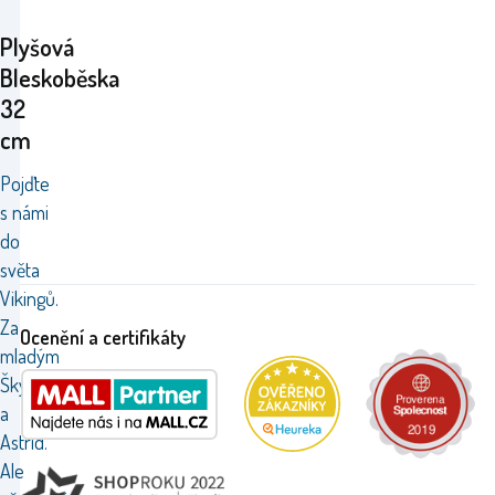
Plyšová
Bleskoběska
32
cm
Pojďte
s námi
do
světa
Vikingů.
Za
Ocenění a certifikáty
mladým
Škyťákem
a
Astrid.
Ale