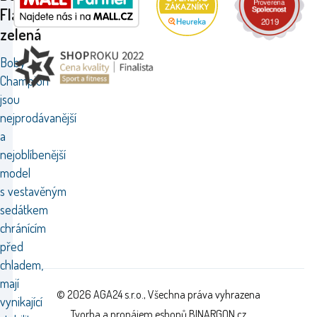
Flash
zelená
Boby
Champion
jsou
nejprodávanější
a
nejoblíbenější
model
s vestavěným
sedátkem
chránícím
před
chladem,
mají
© 2026 AGA24 s.r.o., Všechna práva vyhrazena
vynikající
Tvorba a pronájem eshopů
BINARGON.cz