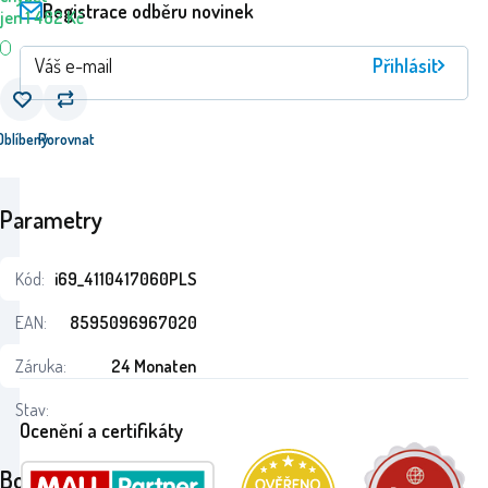
Registrace odběru novinek
jen
1 482
Kč
Přihlásit
Oblíbený
Porovnat
Parametry
Kód:
i69_4110417060PLS
EAN:
8595096967020
Záruka:
24 Monaten
Stav:
Ocenění a certifikáty
Boby